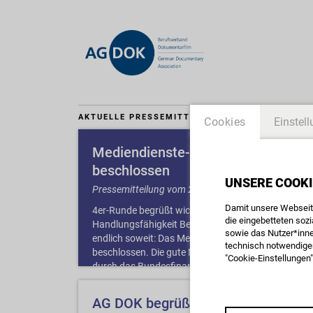
AKTUELLE PRESSEMITTEILUNGEN
Cookies
Einstel
Mediendienste-Investitionsverpfli
beschlossen
UNSERE COOKI
Pressemitteilung vom 27. Mai 2026
Damit unsere Webseite
4er-Runde begrüßt wichtigen Schritt und warnt v
die eingebetteten soz
Handlungsfähigkeit Berlin, 27. Mai 2026 - Nach viel
sowie das Nutzer*inne
endlich soweit: Das Mediendienste-Investitionsver
technisch notwendigen
beschlossen. Die gute Nachricht: Damit können end
"Cookie-Einstellungen"
durch das Bundesfinanzministerium ...
AG DOK begrüßt die die Investition