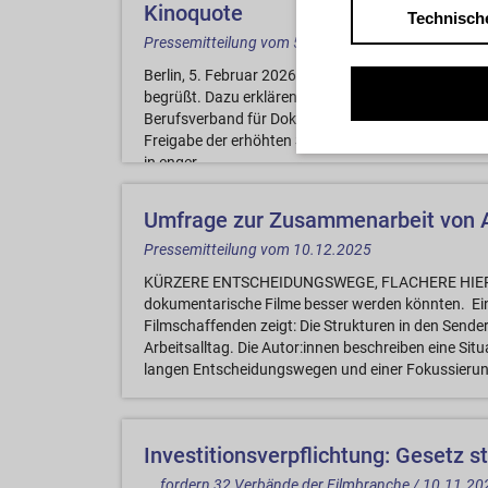
Kinoquote
Technisch
Pressemitteilung vom 5. Feb. 2026
Berlin, 5. Februar 2026 – Die Einigung im Streit um
begrüßt. Dazu erklären David Bernet und Susanne 
Berufsverband für Dokumentarfilmschaffende: Mit 
Freigabe der erhöhten Standortförderung wird die 
in enger ...
Umfrage zur Zusammenarbeit von A
Pressemitteilung vom 10.12.2025
KÜRZERE ENTSCHEIDUNGSWEGE, FLACHERE HIER
dokumentarische Filme besser werden könnten. Ein
Filmschaffenden zeigt: Die Strukturen in den Sende
Arbeitsalltag. Die Autor:innen beschreiben eine Sit
langen Entscheidungswegen und einer Fokussierung
Investitionsverpflichtung: Gesetz s
... fordern 32 Verbände der Filmbranche / 10.11.20