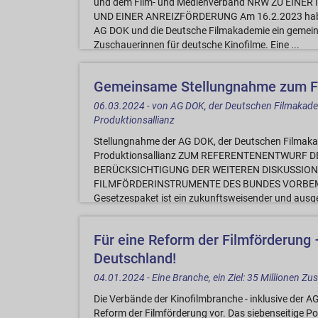
und dem Film- und Medienverband NRW ZU EIN
UND EINER ANREIZFÖRDERUNG Am 16.2.2023 haben d
AG DOK und die Deutsche Filmakademie ein gemeins
Zuschauerinnen für deutsche Kinofilme. Eine ...
Gemeinsame Stellungnahme zum F
06.03.2024 - von AG DOK, der Deutschen Filmakade
Produktionsallianz
Stellungnahme der AG DOK, der Deutschen Filmaka
Produktionsallianz ZUM REFERENTENENTWURF
BERÜCKSICHTIGUNG DER WEITEREN DISKUSSIO
FILMFÖRDERINSTRUMENTE DES BUNDES VORBEMERK
Gesetzespaket ist ein zukunftsweisender und ausgew
Für eine Reform der Filmförderung 
Deutschland!
04.01.2024 - Eine Branche, ein Ziel: 35 Millionen Z
Die Verbände der Kinofilmbranche - inklusive der 
Reform der Filmförderung vor. Das siebenseitige Po