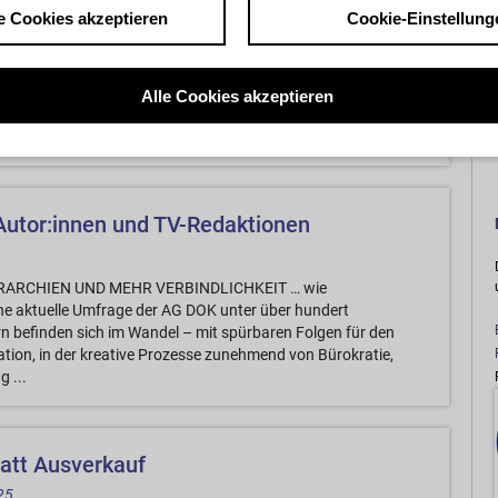
e Cookies akzeptieren
Cookie-Einstellung
 ein Investitionsverpflichtungsgesetz wird von der AG DOK
Alle Cookies akzeptieren
Binninger, Vorstandsvorsitzende der AG DOK, dem
der heutigen Einigung zur Investitionsverpflichtung und der
umfassende Reform der Finanzierung des deutschen Films, die
utor:innen und TV-Redaktionen
ARCHIEN UND MEHR VERBINDLICHKEIT … wie
e aktuelle Umfrage der AG DOK unter über hundert
rn befinden sich im Wandel – mit spürbaren Folgen für den
uation, in der kreative Prozesse zunehmend von Bürokratie,
 ...
tatt Ausverkauf
25