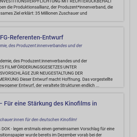
ER INVESTITIONSVERPFLICHTUNG MIT RECHTERÜCKBEHALT
ie Produktionsallianz, der Produzent*innenverband, die
ames Ziel erklärt: 35 Millionen Zuschauer und
FG-Referenten-Entwurf
mie, des Produzent:innenverbandes und der
demie, des Produzent:innenverbandes und der
 DES FILMFÖRDERUNGSGESETZES UNTER
NSVORSCHLÄGE ZUR NEUGESTALTUNG DER
UNG Dieser Entwurf macht Hoffnung. Das vorgestellte
ogener Entwurf, der veraltete Strukturen endlich ...
– Für eine Stärkung des Kinofilms in
uschauer:innen für den deutschen Kinofilm!
AG DOK - legen erstmals einen gemeinsamen Vorschlag für eine
sitionspapier wurde bereits im Dezember vorab bei der