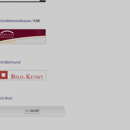
Künstlersozialkasse
/ KSK
VG Bild-Kunst
VG Wort