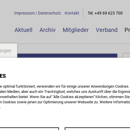
Impressum / Datenschutz
Kontakt
Tel. +49 69 623 700
Aktuell
Archiv
Mitglieder
Verband
P
lungen
chtungs-Gesetz heute im Bundeskabinett
ES
 optimal funktioniert, verwenden wir für einige unserer Anwendungen Cookies. D
or Schwächung der ökonomischen und kreativen
ialen Medien, aber auch ein Trackingtool, welches uns Auskunft über die Ergon
en Jahren der filmpolitischen Reform-Diskussion ist es nun
nverhalten bietet. Wenn Sie auf "Alle Cookies akzeptieren" klicken, stimmen S
pflichtungsgesetz wurde heute durch das Bundeskabinett
 Cookies sowie jenen zur Optimierung unserer Webseite zu. Weitere Information
lich auch die insgesamt 250 Millionen Euro zur Filmförderung
.
sverpflichtung mit Rechterückfall und