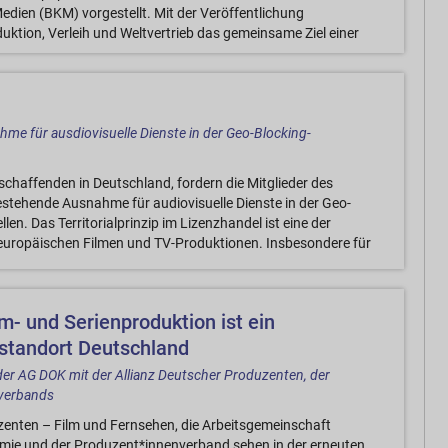
edien (BKM) vorgestellt. Mit der Veröffentlichung
duktion, Verleih und Weltvertrieb das gemeinsame Ziel einer
me für ausdiovisuelle Dienste in der Geo-Blocking-
chaffenden in Deutschland, fordern die Mitglieder des
stehende Ausnahme für audiovisuelle Dienste in der Geo-
en. Das Territorialprinzip im Lizenzhandel ist eine der
 europäischen Filmen und TV-Produktionen. Insbesondere für
m- und Serienproduktion ist ein
mstandort Deutschland
der AG DOK mit der Allianz Deutscher Produzenten, der
verbands
enten – Film und Fernsehen, die Arbeitsgemeinschaft
mie und der Produzent*innenverband sehen in der erneuten