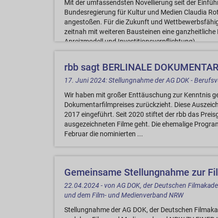
Mit der umfassendsten Novellierung seit der Einfü
Bundesregierung für Kultur und Medien Claudia Rot
angestoßen. Für die Zukunft und Wettbewerbsfähigk
zeitnah mit weiteren Bausteinen eine ganzheitliche 
Anreizmodell und Investitionsverpflichtung) ...
rbb sagt BERLINALE DOKUMENTAR
17. Juni 2024: Stellungnahme der AG DOK - Berufs
Wir haben mit großer Enttäuschung zur Kenntnis ge
Dokumentarfilmpreises zurückzieht. Diese Auszeic
2017 eingeführt. Seit 2020 stiftet der rbb das Prei
ausgezeichneten Filme geht. Die ehemalige Program
Februar die nominierten ...
Gemeinsame Stellungnahme zur Fi
22.04.2024 - von AG DOK, der Deutschen Filmakade
und dem Film- und Medienverband NRW
Stellungnahme der AG DOK, der Deutschen Filmakad