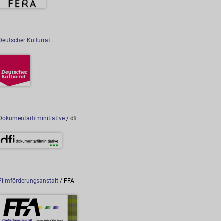
Deutscher Kulturrat
Dokumentarfilminitiative
/ dfi
Filmförderungsanstalt
/ FFA