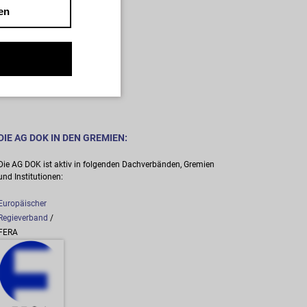
wenden Sie sich bitte an:
en
AG Dokumentarfilm e.V.
Mainzer Landstr. 105 / HH
D-60329 Frankfurt am Main
Telefon: +49 69 623 700
E-Mail:
presse@agdok.de
DIE AG DOK IN DEN GREMIEN:
Die AG DOK ist aktiv in folgenden Dachverbänden, Gremien
und Institutionen:
Europäischer
Regieverband
/
FERA