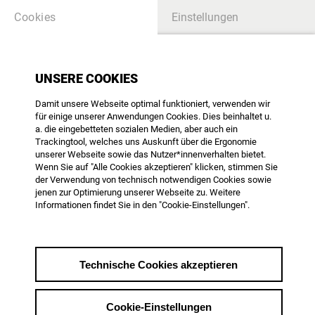
Cookies
Einstellungen
BLACKBOX FILMDIENST
UNSERE COOKIES
Damit unsere Webseite optimal funktioniert, verwenden wir
Black Box 324 - Januar
für einige unserer Anwendungen Cookies. Dies beinhaltet u.
2025
a. die eingebetteten sozialen Medien, aber auch ein
Trackingtool, welches uns Auskunft über die Ergonomie
Filmpolitischer Informationsdienst
unserer Webseite sowie das Nutzer*innenverhalten bietet.
Wenn Sie auf "Alle Cookies akzeptieren" klicken, stimmen Sie
der Verwendung von technisch notwendigen Cookies sowie
jenen zur Optimierung unserer Webseite zu. Weitere
Themenübersicht
Informationen findet Sie in den "Cookie-Einstellungen".
vom 19.02.2025
Technische Cookies akzeptieren
Hier gehts zum
Download der aktuellen
Ausgabe
.
Cookie-Einstellungen