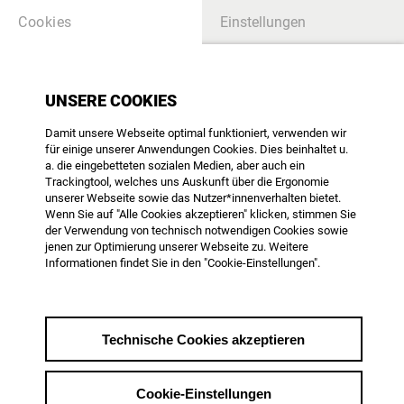
Cookies
Einstellungen
UNSERE MITGLIEDER
UNSERE COOKIES
Damit unsere Webseite optimal funktioniert, verwenden wir
SUCHE
für einige unserer Anwendungen Cookies. Dies beinhaltet u.
a. die eingebetteten sozialen Medien, aber auch ein
Trackingtool, welches uns Auskunft über die Ergonomie
unserer Webseite sowie das Nutzer*innenverhalten bietet.
Wenn Sie auf "Alle Cookies akzeptieren" klicken, stimmen Sie
der Verwendung von technisch notwendigen Cookies sowie
jenen zur Optimierung unserer Webseite zu. Weitere
Informationen findet Sie in den "Cookie-Einstellungen".
David Bernet
Film / Funk, Regie, Vorsitzender
Technische Cookies akzeptieren
KONTAKT
Büro: +49 151 12727089
Mobil: +49 151 12727089
Cookie-Einstellungen