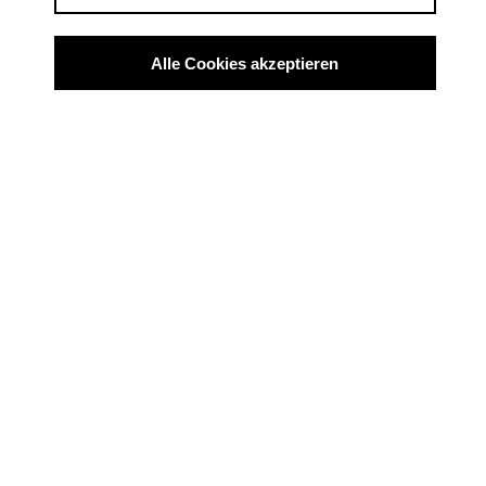
d.bernet@atmosfilm.de
WEB & SOCIAL MEDIA
Alle Cookies akzeptieren
https://www.atmosfilm.de
https://www.atmosfilm.de