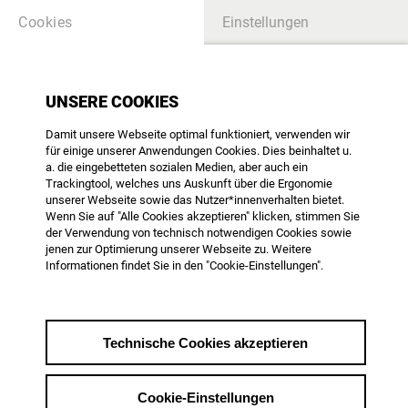
Cookies
Einstellungen
UNSERE MITGLIEDER
UNSERE COOKIES
Damit unsere Webseite optimal funktioniert, verwenden wir
SUCHE
für einige unserer Anwendungen Cookies. Dies beinhaltet u.
a. die eingebetteten sozialen Medien, aber auch ein
Trackingtool, welches uns Auskunft über die Ergonomie
unserer Webseite sowie das Nutzer*innenverhalten bietet.
Wenn Sie auf "Alle Cookies akzeptieren" klicken, stimmen Sie
der Verwendung von technisch notwendigen Cookies sowie
jenen zur Optimierung unserer Webseite zu. Weitere
Informationen findet Sie in den "Cookie-Einstellungen".
Marisol B. Lima
Film / Funk, Schnitt
Technische Cookies akzeptieren
KONTAKT
mblima.editor@gmail.com
Cookie-Einstellungen
WEB & SOCIAL MEDIA