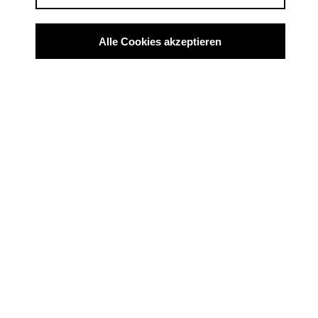
https://mblima.cargo.site
Alle Cookies akzeptieren
OnePager öffnen