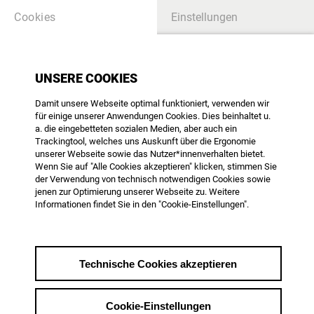
Cookies
Einstellungen
UNSERE MITGLIEDER
UNSERE COOKIES
Damit unsere Webseite optimal funktioniert, verwenden wir
SUCHE
für einige unserer Anwendungen Cookies. Dies beinhaltet u.
a. die eingebetteten sozialen Medien, aber auch ein
Trackingtool, welches uns Auskunft über die Ergonomie
unserer Webseite sowie das Nutzer*innenverhalten bietet.
Wenn Sie auf "Alle Cookies akzeptieren" klicken, stimmen Sie
Stefan Kloos
der Verwendung von technisch notwendigen Cookies sowie
jenen zur Optimierung unserer Webseite zu. Weitere
Film / Funk, Produktion
Informationen findet Sie in den "Cookie-Einstellungen".
KONTAKT
WEB & SOCIAL MEDIA
https://www.kloosundco.de
Technische Cookies akzeptieren
https://www.kloosundco.de
Cookie-Einstellungen