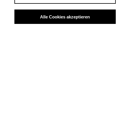
LOGIN
Alle Cookies akzeptieren
JETZT MITGLIED IN DER AG DOK
WERDEN
Vorheriger Artikel
Nächster Artikel
Bei Presseanfragen wenden Sie sich bitte an:
AG DOK - Arbeitsgemeinschaft Dokumentarfilm e.V.
Mainzer Landstr. 105
D-60329 Frankfurt am Main
Telefon: +49 69 623 700
office@agdok.de