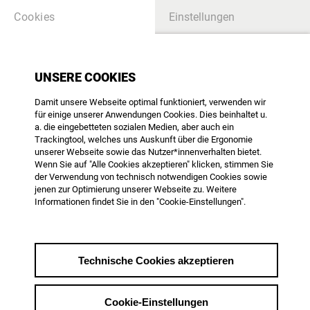
Cookies
Einstellungen
BLACKBOX FILMDIENST
UNSERE COOKIES
Damit unsere Webseite optimal funktioniert, verwenden wir
Black Box 329 -
für einige unserer Anwendungen Cookies. Dies beinhaltet u.
September/Oktober 2025
a. die eingebetteten sozialen Medien, aber auch ein
Trackingtool, welches uns Auskunft über die Ergonomie
Filmpolitischer Informationsdienst
unserer Webseite sowie das Nutzer*innenverhalten bietet.
Wenn Sie auf "Alle Cookies akzeptieren" klicken, stimmen Sie
der Verwendung von technisch notwendigen Cookies sowie
jenen zur Optimierung unserer Webseite zu. Weitere
Themenübersicht
Informationen findet Sie in den "Cookie-Einstellungen".
vom 17.10.2025
Technische Cookies akzeptieren
... lesen Sie den vollständigen Artikel
Cookie-Einstellungen
als Mitglied der AG DOK ...