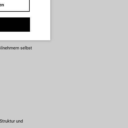
en
 Fallstricke und
lagen der Herstellung
fragen der
eilnehmern selbst
Struktur und