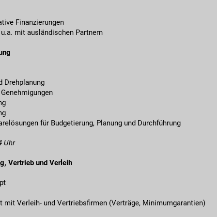
native Finanzierungen
 u.a. mit ausländischen Partnern
rung
nd Drehplanung
nd Genehmigungen
ng
ng
warelösungen für Budgetierung, Planung und Durchführung
4 Uhr
g, Vertrieb und Verleih
pt
 mit Verleih- und Vertriebsfirmen (Verträge, Minimumgarantien)