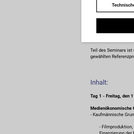
Technisch
vom 24.10.2018
Die Herstellung von K
Risiken. In dem zwei
inkl. Strukturierung,
Vermarktung vermittel
Teil des Seminars is
gewählten Referenzpr
Inhalt:
Tag 1 - Freitag, den
Medienökonomische Gr
- Kaufmännische Grun
- Filmproduktion,
Finanzierung der