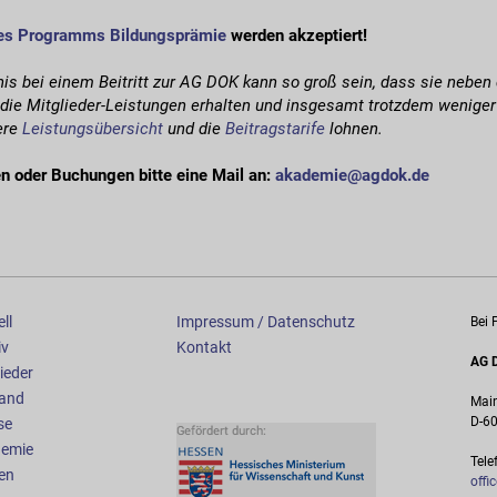
es Programms Bildungsprämie
werden akzeptiert!
is bei einem Beitritt zur AG DOK kann so groß sein, dass sie nebe
die Mitglieder-Leistungen erhalten und insgesamt trotzdem weniger
sere
Leistungsübersicht
und die
Beitragstarife
lohnen.
n oder Buchungen bitte eine Mail an:
akademie@agdok.de
ll
Impressum / Datenschutz
Bei 
iv
Kontakt
AG D
ieder
and
Main
D-60
se
emie
Tele
en
offi