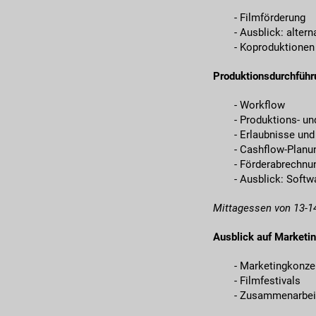
- Filmförderung
- Ausblick: alter
- Koproduktionen
Produktionsdurchfüh
- Workflow
- Produktions- u
- Erlaubnisse u
- Cashflow-Planu
- Förderabrechnu
- Ausblick: Soft
Mittagessen von 13-1
Ausblick auf Marketin
- Marketingkonze
- Filmfestivals
- Zusammenarbeit