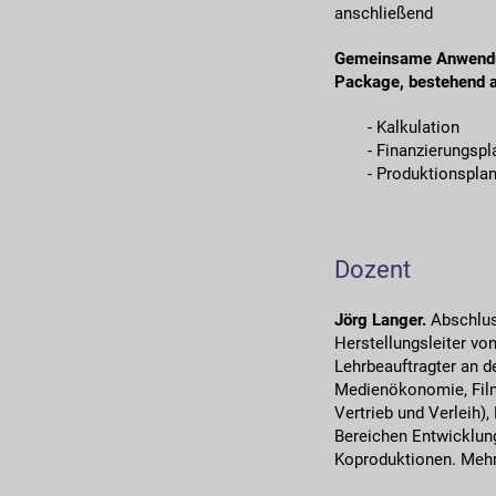
anschließend
Gemeinsame Anwendung
Package, bestehend 
- Kalkulation
- Finanzierungspl
- Produktionspla
Dozent
Jörg Langer.
Abschlus
Herstellungsleiter v
Lehrbeauftragter an 
Medienökonomie, Film-
Vertrieb und Verleih),
Bereichen Entwicklung
Koproduktionen. Meh