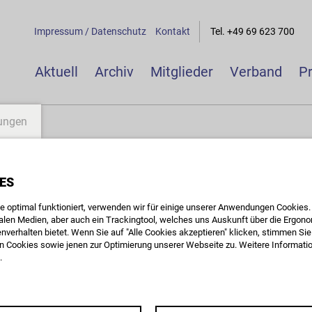
Impressum / Datenschutz
Kontakt
Tel. +49 69 623 700
Aktuell
Archiv
Mitglieder
Verband
P
lungen
MIE
: Dokumentarfilmprodu
ES
ksackproduzentInnen
 optimal funktioniert, verwenden wir für einige unserer Anwendungen Cookies. D
ialen Medien, aber auch ein Trackingtool, welches uns Auskunft über die Ergon
nverhalten bietet. Wenn Sie auf "Alle Cookies akzeptieren" klicken, stimmen S
 - Berlin - Leitung: Jörg Langer
 Cookies sowie jenen zur Optimierung unserer Webseite zu. Weitere Information
.