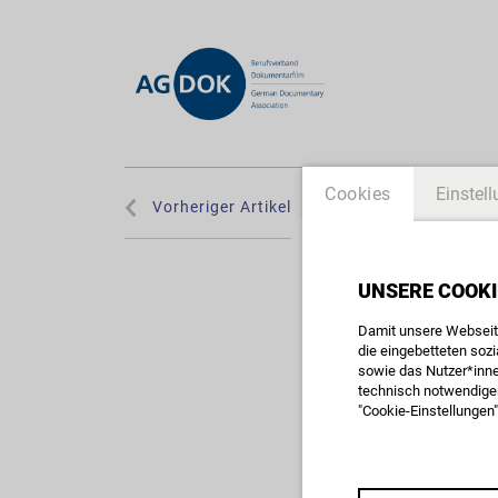
Cookies
Einstel
Vorheriger Artikel
TITLE_ARCHIV_AKADE
SEMINAR
UNSERE COOKI
für Ruc
Damit unsere Webseite
die eingebetteten soz
sowie das Nutzer*inne
11.-12. Jan. 2019
technisch notwendigen
"Cookie-Einstellungen"