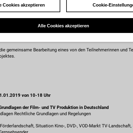
e Cookies akzeptieren
Cookie-Einstellung
inodokumentarfilmen ist mittlerweile recht komplex und bietet viele
tägigen Seminar werden den Teilnehmerinnen und Teilnehmern Grund
Alle Cookies akzeptieren
 Planung, Budgetierung, Finanzierung, Projektabwicklung sowie Grund
t.
t die gemeinsame Bearbeitung eines von den Teilnehmerinnen und T
ojektes.
 11.01.2019 von 10-18 Uhr
undlagen der Film- und TV Produktion in Deutschland
dlagen Rechtliche Grundlagen und Regelungen
 Förderlandschaft, Situation Kino-, DVD-, VOD-Markt TV-Landschaft, 
 Fernsehsender