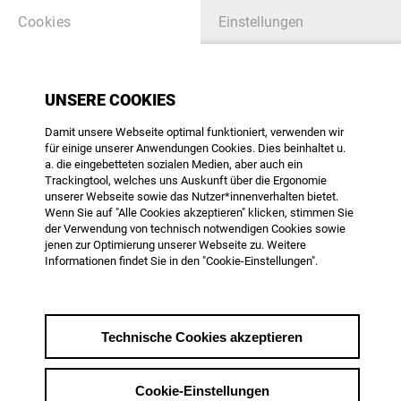
Cookies
Einstellungen
KNOWLEDGEBASE - HINWEIS:
UNSERE COOKIES
EINIGE EINTRÄGE SIND LEIDER NICHT
MEHR AKTUELL.
Damit unsere Webseite optimal funktioniert, verwenden wir
WIR BEMÜHEN UNS UM EINE MÖGLICHST
für einige unserer Anwendungen Cookies. Dies beinhaltet u.
BALDIGE AKTUALISIERUNG.
a. die eingebetteten sozialen Medien, aber auch ein
UND WIR FREUEN UNS - AUFGRUND DES
Trackingtool, welches uns Auskunft über die Ergonomie
GROSSEN UMFANGS DER U
unserer Webseite sowie das Nutzer*innenverhalten bietet.
NTERSCHIEDLICHEN BEITRÄGE UND T
Wenn Sie auf "Alle Cookies akzeptieren" klicken, stimmen Sie
HEMEN DER WISSENS-DATEN-BANK - A
UCH ÜBER DIREKTE HINWEISE, WO ES W
der Verwendung von technisch notwendigen Cookies sowie
EITEREN AKTUALISIERUNGSBEDARF GIBT.
jenen zur Optimierung unserer Webseite zu. Weitere
GERN EINFACH AN OFFICE@AGDOK.DE
Informationen findet Sie in den "Cookie-Einstellungen".
VIELEN DANK FÜR IHR VERSTÄNDNIS.
SUCHE
Technische Cookies akzeptieren
Cookie-Einstellungen