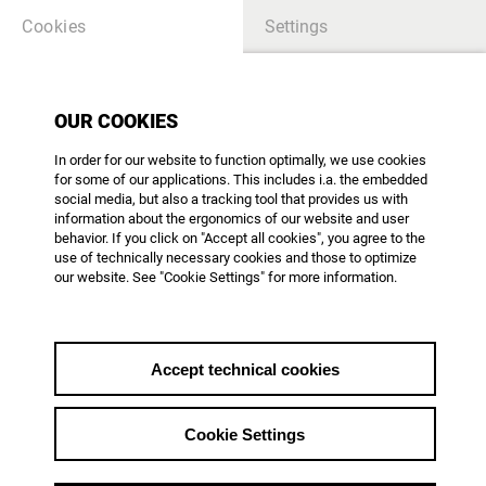
Cookies
Settings
OUR COOKIES
... werden Sie Mitglied!
In order for our website to function optimally, we use cookies
for some of our applications. This includes i.a. the embedded
social media, but also a tracking tool that provides us with
information about the ergonomics of our website and user
home_back
behavior. If you click on "Accept all cookies", you agree to the
use of technically necessary cookies and those to optimize
our website. See "Cookie Settings" for more information.
from 14.05.2020
Accept technical cookies
WERDEN SIE MITGLIED IN DER AG DOK
UND PROFITIEREN SIE VON DEN VIELEN
Cookie Settings
VORTEILEN:
Die AG DOK bietet ihren Mitgliedern – über