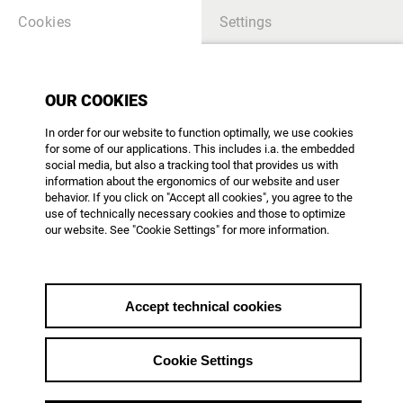
Cookies
Settings
TITLE_BLACKBOX_FILMDIENST
OUR COOKIES
In order for our website to function optimally, we use cookies
Black Box 318 - März 2024
for some of our applications. This includes i.a. the embedded
Filmpolitischer Informationsdienst
social media, but also a tracking tool that provides us with
information about the ergonomics of our website and user
behavior. If you click on "Accept all cookies", you agree to the
use of technically necessary cookies and those to optimize
themes_list_back
our website. See "Cookie Settings" for more information.
from 18.04.2024
Accept technical cookies
Darin enthalten:
Cookie Settings
Näheres regelt eine Richtlinie
Von
Ellen Wietstock