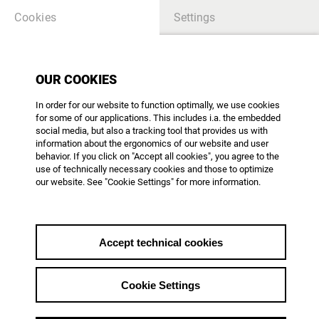
Cookies
Settings
OUR COOKIES
In order for our website to function optimally, we use cookies
for some of our applications. This includes i.a. the embedded
social media, but also a tracking tool that provides us with
information about the ergonomics of our website and user
behavior. If you click on "Accept all cookies", you agree to the
use of technically necessary cookies and those to optimize
TITLE_AGDOK_SPEZIAL
our website. See "Cookie Settings" for more information.
Einweihung der neuen AG
DOK-Geschäftsstelle
Accept technical cookies
+ Empfang zum 4. Hessischen
Dokumentarfilmtag im Rahmen von
LETsDOK
Cookie Settings