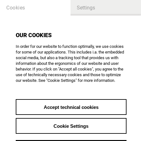
Cookies
Settings
OUR COOKIES
Neue Richtlinien der
In order for our website to function optimally, we use cookies
for some of our applications. This includes i.a. the embedded
Bundes-Filmförderung
social media, but also a tracking tool that provides us with
information about the ergonomics of our website and user
Richtlinien für die selektive
behavior. If you click on "Accept all cookies", you agree to the
Filmförderung des Bundes
use of technically necessary cookies and those to optimize
genehmigt und veröffentlicht
our website. See "Cookie Settings" for more information.
home_back
Accept technical cookies
from 02.04.2025
Cookie Settings