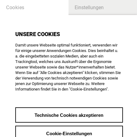
Cookies
Einstellungen
UNSERE COOKIES
Damit unsere Webseite optimal funktioniert, verwenden wir
für einige unserer Anwendungen Cookies. Dies beinhaltet u.
a. die eingebetteten sozialen Medien, aber auch ein
Trackingtool, welches uns Auskunft über die Ergonomie
unserer Webseite sowie das Nutzer*innenverhalten bietet.
Wenn Sie auf "Alle Cookies akzeptieren" klicken, stimmen Sie
der Verwendung von technisch notwendigen Cookies sowie
Kinodokumentarfilmförderung
jenen zur Optimierung unserer Webseite zu. Weitere
in Deutschland
Informationen findet Sie in den "Cookie-Einstellungen".
Eine Analyse von Martin
Hagemann
Technische Cookies akzeptieren
Preisgekrönte Feature-
Autorin spricht über prekäre
Cookie-Einstellungen